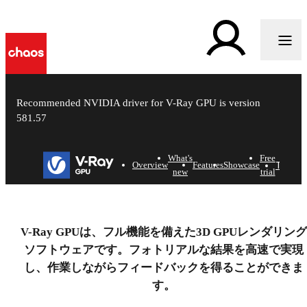
Recommended NVIDIA driver for V-Ray GPU is version
581.57
i
What's
Free
Try
Bu
Overview
Features
Showcase
new
trial
V-Ray GPU
V-Ray GPUは、フル機能を備えた3D GPUレンダリング
GPU speed. Powered for production.
ソフトウェアです。フォトリアルな結果を高速で実現
し、作業しながらフィードバックを得ることができま
無料で始める
す。