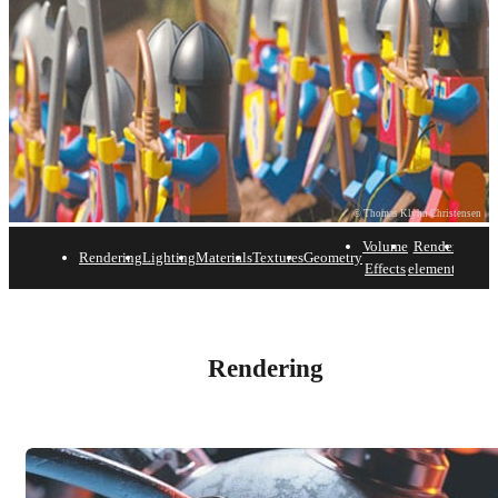
© Thomas Klyhn Christensen
Volume
Render
Pos
Rendering
Lighting
Materials
Textures
Geometry
Effects
elements
proce
V-Ray for Houdini — 主な
機能
Rendering
無料で始める
購入する