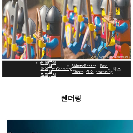
© Thomas Klyhn Christensen
매
렌
라
텍
터
Volume
Render
Post-
테스트하
더
이
스
Geometry
리
Effects
요소
processing
링
팅
쳐
얼
V-Ray for Houdini — 주요
기능들
렌더링
무료로 테스트하기
지금 구매하기