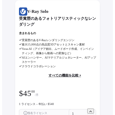
V-Ray Solo
受賞歴のあるフォトリアリスティックなレン
ダリング
含まれるもの
受賞歴のあるV-Rayレンダリングエンジン
最大15,000点の高品質3Dアセットとスキャン素材
Veras AI（アイデア創出、ムードボード作成、インペイン
ティング、画像から動画への変換など）
AIエンハンサー、AIマテリアルジェネレーター、AIアップ
スケーラー
クラウドコラボレーション
すべての機能を比較 >
$
45
00
/月
1 ライセンス – 年払い $540
指名ライセンス