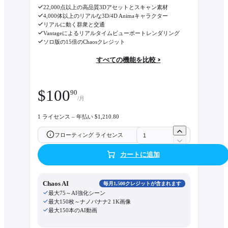
22,000点以上の高品質3Dアセットとスキャン素材
4,000体以上のリアルな3D/4D Animaキャラクター
リアルに動く群衆と交通
Vantageによるリアルタイムビューポートレンダリング
ソロ版の15倍のChaosクレジット
すべての機能を比較 >
$
100
90
/月
1 ライセンス – 年払い $1,210.80
フローティング ライセンス
カートに追加
Chaos AI
毎月1,500クレジットが含まれます
最大75～AI強化シーン
最大150枚～ナノバナナ2 1K画像
最大150本のAI動画