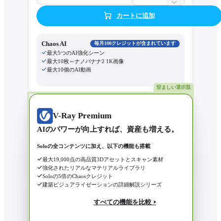
カートに追加
Chaos AI
毎月100クレジットが含まれています
最大5つのAI強化シーン
最大10枚～ナノバナナ2 1K画像
最大10個のAI動画
望ましい選択肢
V-Ray Premium
AIのパワーが向上すれば、資産も増える。
Soloの全コンテンツに加え、以下の機能も搭載
最大19,000点の高品質3Dアセットとスキャン素材
強化されたリアルなマテリアルライブラリ
Soloの5倍のChaosクレジット
建築ビジュアライゼーションの詳細解説シリーズ
すべての機能を比較 >