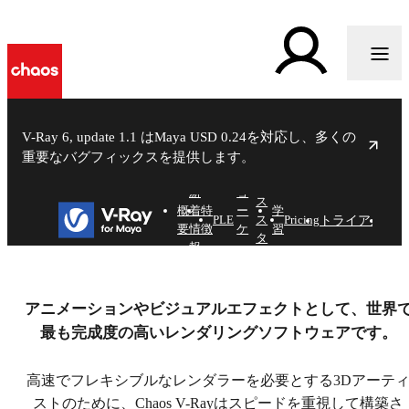
V-Ray 6, update 1.1 はMaya USD 0.24を対応し、多くの
重要なバグフィックスを提供します。
ケ
シ
ー
新
ョ
ス
概
着
特
ー
学
トライアル
購入
PLE
ス
Pricing
要
情
徴
ケ
習
タ
報
ー
デ
V-Ray 6 for Maya
ス
ィ
アニメーションやビジュアルエフェクトとして、世界
限界なきクリエイティビティ
最も完成度の高いレンダリングソフトウェアです。
無料で始める
高速でフレキシブルなレンダラーを必要とする3Dアーテ
購入する
ストのために、Chaos V-Rayはスピードを重視して構築さ