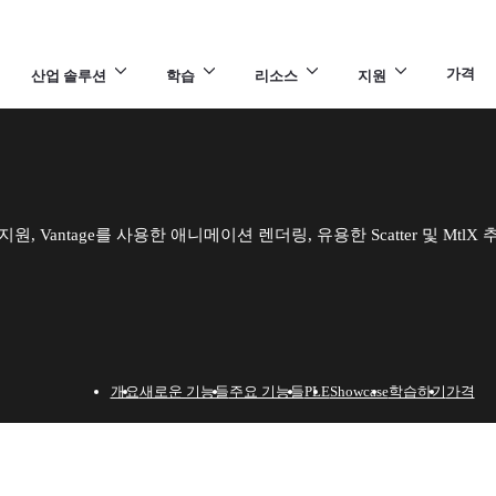
가격
산업 솔루션
학습
리소스
지원
2025 지원, Vantage를 사용한 애니메이션 렌더링, 유용한 Scatter 및 
개요
새로운 기능들
주요 기능들
PLE
Showcase
학습하기
가격
a