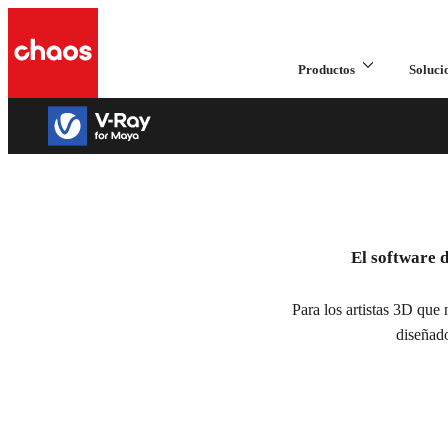
Productos
Soluci
V-Ray 6 para M
El software 
Crear sin límites.
Para los artistas 3D que
Probar gratis
Comprar ahora
diseñado