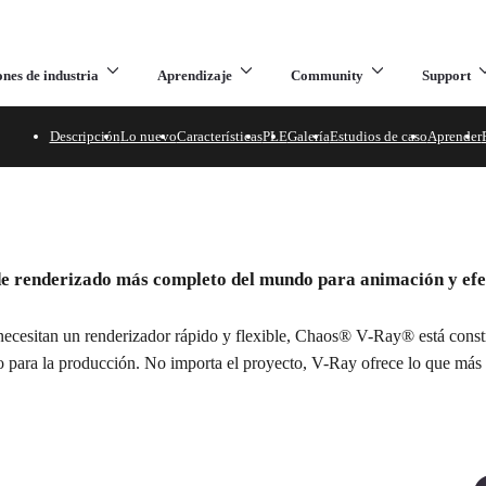
ones de industria
Aprendizaje
Community
Support
Descripción
Lo nuevo
Características
PLE
Galería
Estudios de caso
Aprender
aya
de renderizado más completo del mundo para animación y efec
 necesitan un renderizador rápido y flexible, Chaos® V-Ray® está const
 para la producción. No importa el proyecto, V-Ray ofrece lo que más 