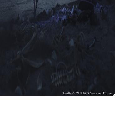
Scanline VFX © 2019 Paramount Pictures