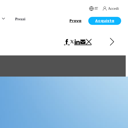
IT
Accedi
Prezzi
Prova
Acquista
Next in Art
I'm Rich!