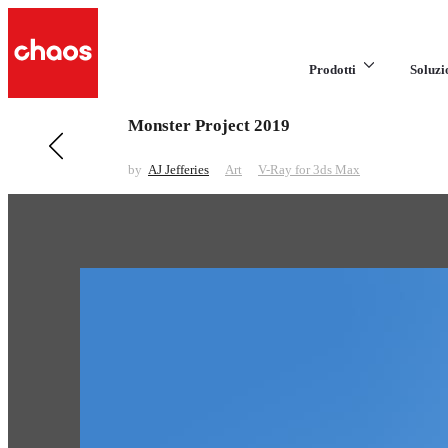
Prodotti
Soluzi
Monster Project 2019
Previous in Art
Xiaomi Cyberdog
by
AJ Jefferies
Art
V-Ray for 3ds Max