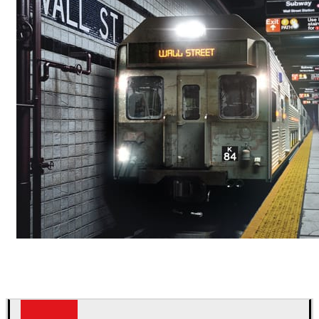
Deepak Jain
아트