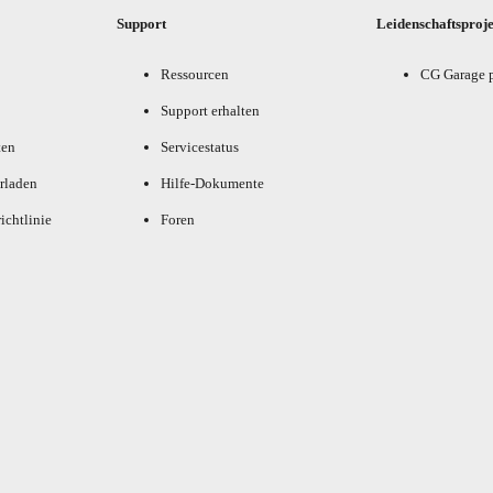
Support
Leidenschaftsproj
Ressourcen
CG Garage 
Support erhalten
ten
Servicestatus
rladen
Hilfe-Dokumente
ichtlinie
Foren