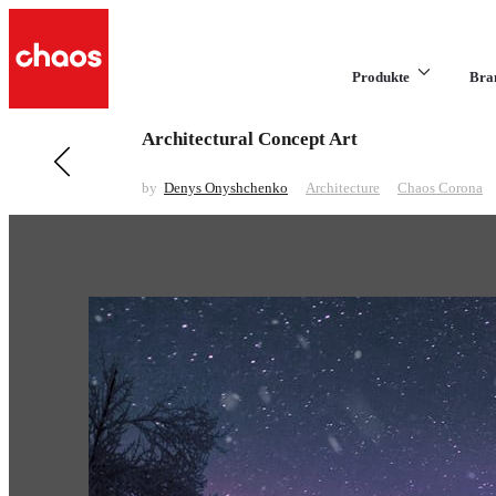
Produkte
Bra
Architectural Concept Art
Previous in Architecture
Rainfall House
by
Denys Onyshchenko
Architecture
Chaos Corona