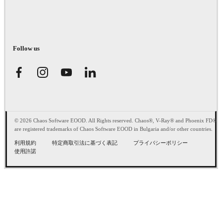
Follow us
© 2026 Chaos Software EOOD. All Rights reserved. Chaos®, V-Ray® and Phoenix FD®
are registered trademarks of Chaos Software EOOD in Bulgaria and/or other countries.
利用規約
特定商取引法に基づく表記
プライバシーポリシー
使用許諾