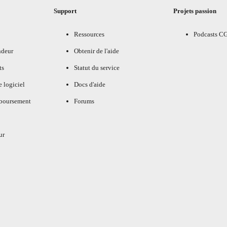
Support
Projets passion
Ressources
Podcasts C
ndeur
Obtenir de l'aide
ts
Statut du service
e logiciel
Docs d'aide
mboursement
Forums
ur