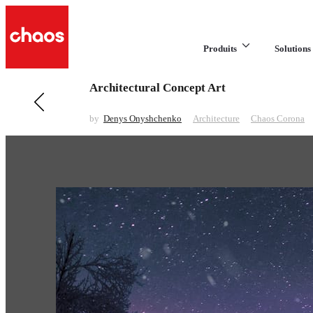
Produits
Solutions 
Architectural Concept Art
Previous in Architecture
Rainfall House
by
Denys Onyshchenko
Architecture
Chaos Corona