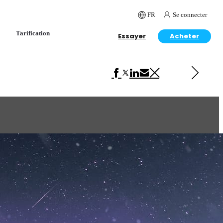
FR
Se connecter
Tarification
Essayer
Acheter
Next in Architecture
Reflections