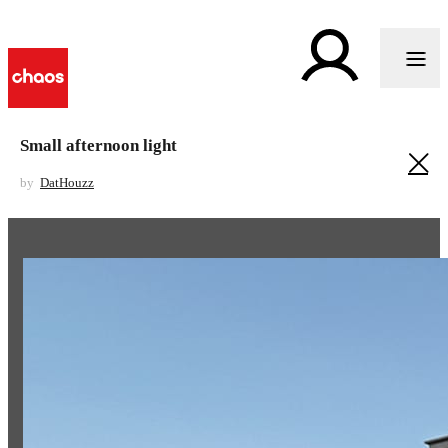
Small afternoon light
by
DatHouzz