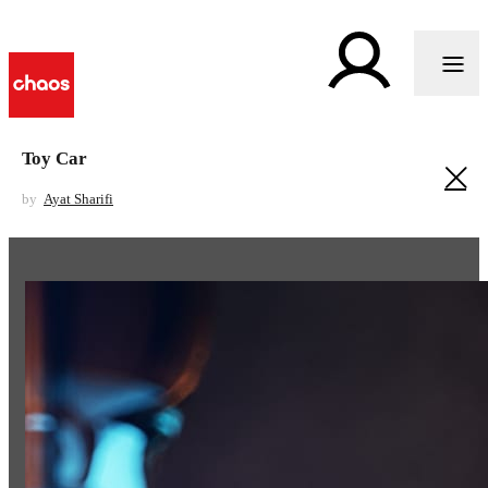
Toy Car
by
Ayat Sharifi