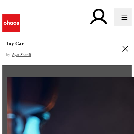
Toy Car
by
Ayat Sharifi