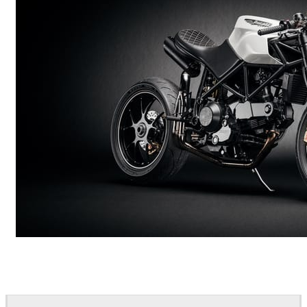
Andreas Fougner Ezelius
Automotive