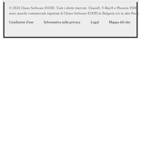
© 2026 Chaos Software EOOD. Tutti i diritti riservati. Chaos®, V-Ray® e Phoenix FD®
sono marchi commerciali registrati di Chaos Software EOOD in Bulgaria e/o in altri Paesi.
Condizioni d'uso
Informativa sulla privacy
Legal
Mappa del sito