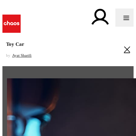
Toy Car
by
Ayat Sharifi