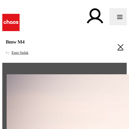
Bmw M4
by
Emir Şafak