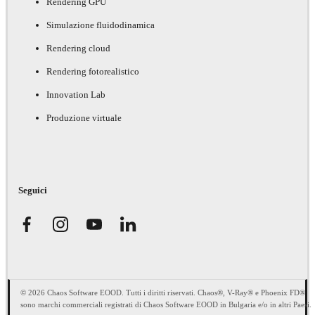
Rendering GPU
Simulazione fluidodinamica
Rendering cloud
Rendering fotorealistico
Innovation Lab
Produzione virtuale
Seguici
© 2026 Chaos Software EOOD. Tutti i diritti riservati. Chaos®, V-Ray® e Phoenix FD®
sono marchi commerciali registrati di Chaos Software EOOD in Bulgaria e/o in altri Paesi.