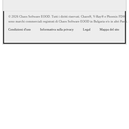
© 2026 Chaos Software EOOD. Tutti i diritti riservati. Chaos®, V-Ray® e Phoenix FD®
sono marchi commerciali registrati di Chaos Software EOOD in Bulgaria e/o in altri Paesi.
Condizioni d'uso
Informativa sulla privacy
Legal
Mappa del sito