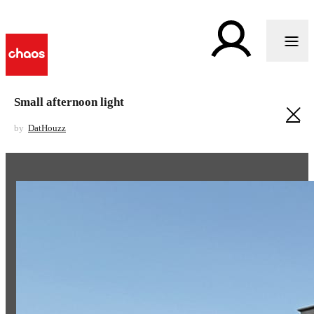
Small afternoon light
by
DatHouzz