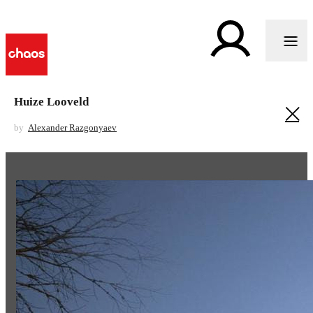
Huize Looveld
by
Alexander Razgonyaev