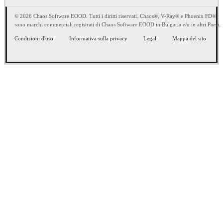
© 2026 Chaos Software EOOD. Tutti i diritti riservati. Chaos®, V-Ray® e Phoenix FD®
sono marchi commerciali registrati di Chaos Software EOOD in Bulgaria e/o in altri Paesi.
Condizioni d'uso
Informativa sulla privacy
Legal
Mappa del sito