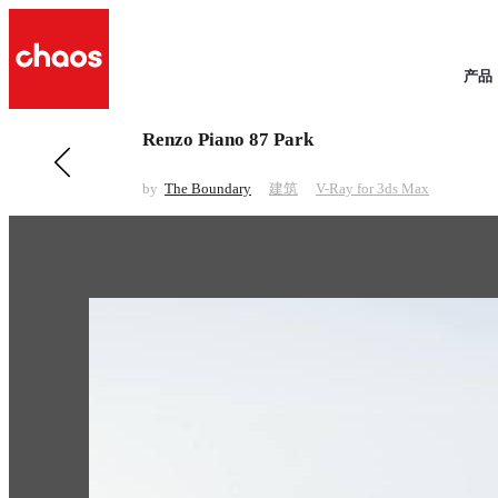
产品
Renzo Piano 87 Park
前一 建筑
Canary Wharf
by
The Boundary
建筑
V-Ray for 3ds Max