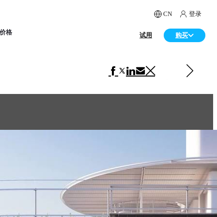
CN
登录
价格
试用
购买
下一 建筑
Huize Looveld