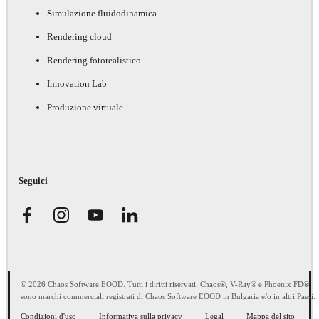
Simulazione fluidodinamica
Rendering cloud
Rendering fotorealistico
Innovation Lab
Produzione virtuale
Seguici
© 2026 Chaos Software EOOD. Tutti i diritti riservati. Chaos®, V-Ray® e Phoenix FD®
sono marchi commerciali registrati di Chaos Software EOOD in Bulgaria e/o in altri Paesi.
Condizioni d'uso
Informativa sulla privacy
Legal
Mappa del sito