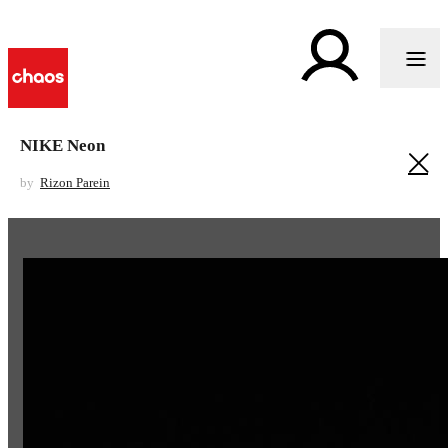
NIKE Neon
by
Rizon Parein