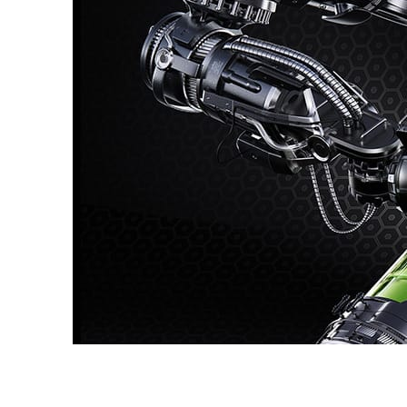
Dmitriy Glazyrin