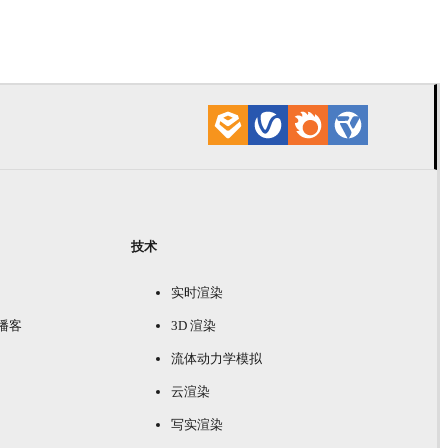
技术
实时渲染
e 播客
3D 渲染
流体动力学模拟
云渲染
写实渲染