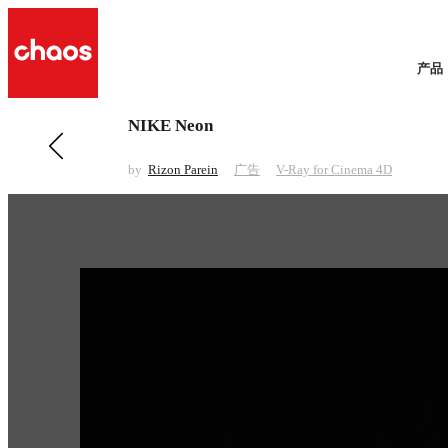
产品
NIKE Neon
前一 广告
Toshiba Dock Station
by
Rizon Parein
广告
V-Ray for Cinema 4D