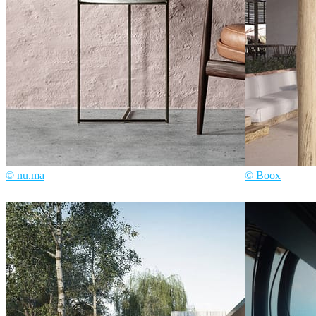
© nu.ma
© Boox
nu.ma
Interior Design
Boox
Architec