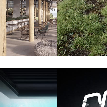
Benjamin Springer
Art
ture