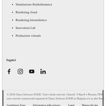
Simulazione fluidodinamica
Rendering cloud
Rendering fotorealistico
Innovation Lab
Produzione virtuale
Seguici
© 2026 Chaos Software EOOD. Tutti i diritti riservati. Chaos®, V-Ray® e Phoenix FD®
sono marchi commerciali registrati di Chaos Software EOOD in Bulgaria e/o in altri Paesi.
Condizioni d'uso
Informativa sulla privacy
Legal
Mappa del sito