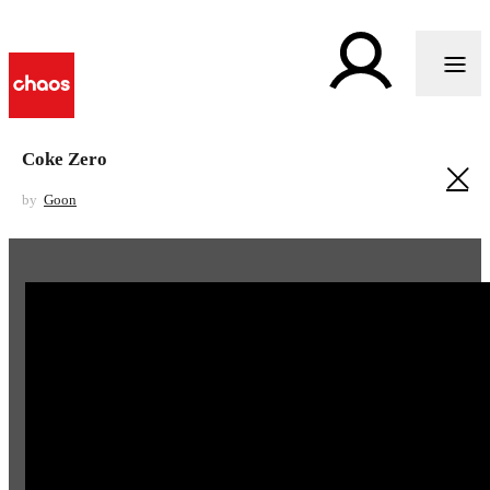
Coke Zero
by
Goon