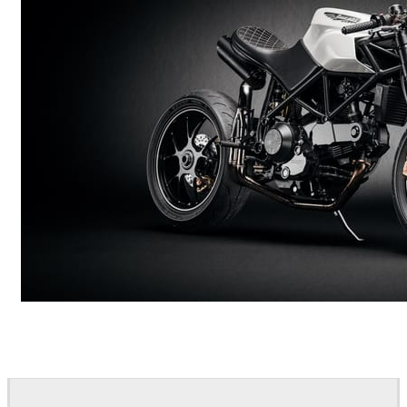
Andreas Fougner Ezelius
Automotive