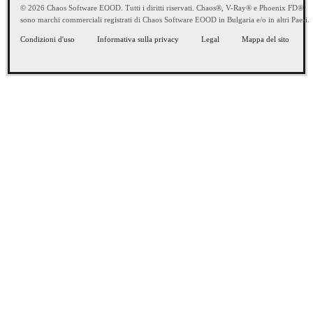
© 2026 Chaos Software EOOD. Tutti i diritti riservati. Chaos®, V-Ray® e Phoenix FD®
sono marchi commerciali registrati di Chaos Software EOOD in Bulgaria e/o in altri Paesi.
Condizioni d'uso
Informativa sulla privacy
Legal
Mappa del sito