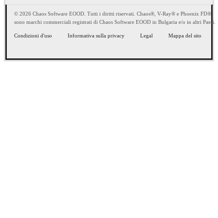
© 2026 Chaos Software EOOD. Tutti i diritti riservati. Chaos®, V-Ray® e Phoenix FD®
sono marchi commerciali registrati di Chaos Software EOOD in Bulgaria e/o in altri Paesi.
Condizioni d'uso
Informativa sulla privacy
Legal
Mappa del sito