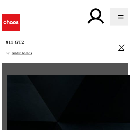
911 GT2
by
André Matos