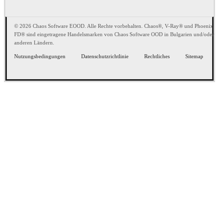
© 2026 Chaos Software EOOD. Alle Rechte vorbehalten. Chaos®, V-Ray® und Phoenix
FD® sind eingetragene Handelsmarken von Chaos Software OOD in Bulgarien und/oder
anderen Ländern.
Nutzungsbedingungen
Datenschutzrichtlinie
Rechtliches
Sitemap