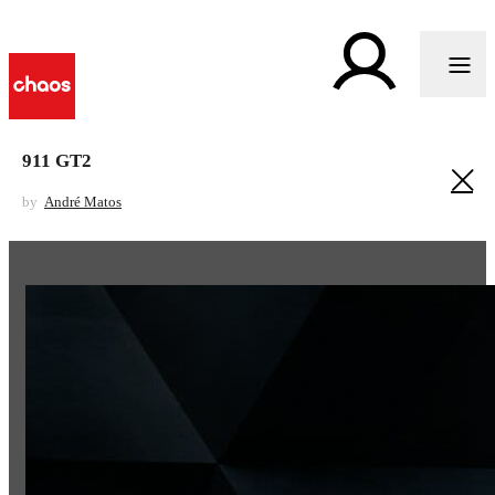
911 GT2
by
André Matos