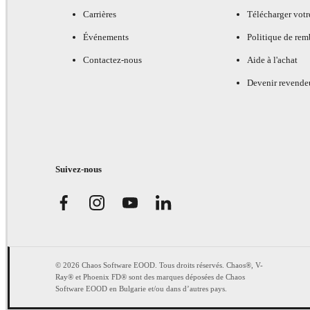
Carrières
Télécharger votr
Événements
Politique de re
Contactez-nous
Aide à l'achat
Devenir revende
Suivez-nous
© 2026 Chaos Software EOOD. Tous droits réservés. Chaos®, V-
Ray® et Phoenix FD® sont des marques déposées de Chaos
Software EOOD en Bulgarie et/ou dans d’autres pays.