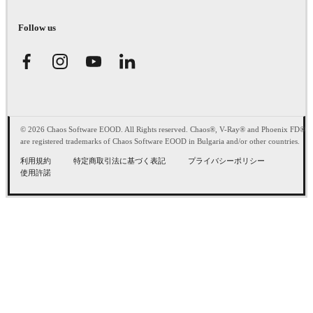
Follow us
© 2026 Chaos Software EOOD. All Rights reserved. Chaos®, V-Ray® and Phoenix FD®
are registered trademarks of Chaos Software EOOD in Bulgaria and/or other countries.
利用規約
特定商取引法に基づく表記
プライバシーポリシー
使用許諾