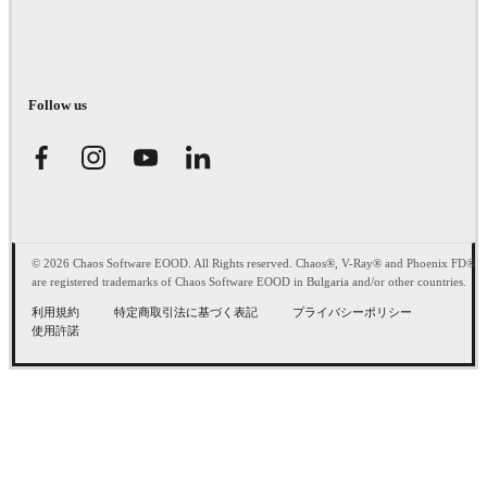
Follow us
© 2026 Chaos Software EOOD. All Rights reserved. Chaos®, V-Ray® and Phoenix FD®
are registered trademarks of Chaos Software EOOD in Bulgaria and/or other countries.
利用規約
特定商取引法に基づく表記
プライバシーポリシー
使用許諾