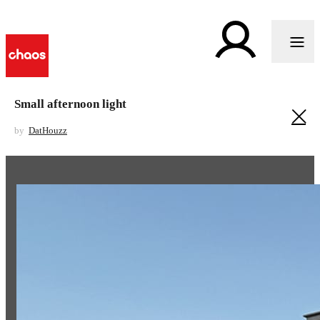
Small afternoon light
by
DatHouzz