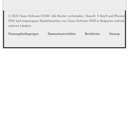
© 2026 Chaos Software EOOD. Alle Rechte vorbehalten. Chaos®, V-Ray® und Phoenix
FD® sind eingetragene Handelsmarken von Chaos Software OOD in Bulgarien und/oder
anderen Ländern.
Nutzungsbedingungen
Datenschutzrichtlinie
Rechtliches
Sitemap