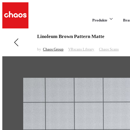
Produkte
Bra
Linoleum Brown Pattern Matte
Previous in VRscans Library
Metal Gloss
by
Chaos Group
VRscans Library
Chaos Scans