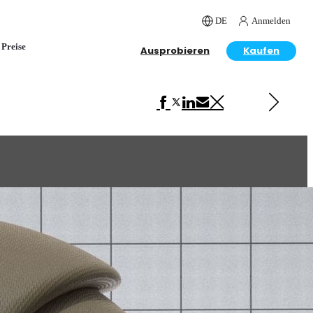
DE
Anmelden
Preise
Ausprobieren
Kaufen
Next in VRscans Library
Leather Brown Crocodile