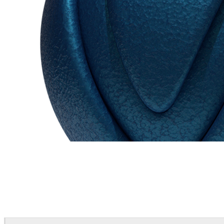
Chaos Group
VRscans Library