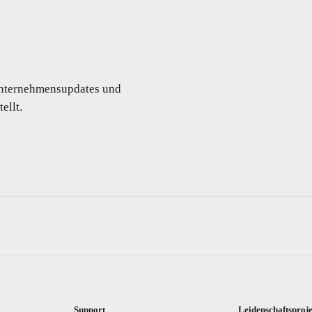
 Unternehmensupdates und
ellt.
Support
Leidenschaftsproj