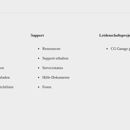
Support
Leidenschaftsproj
Ressourcen
CG Garage 
Support erhalten
ten
Servicestatus
rladen
Hilfe-Dokumente
ichtlinie
Foren