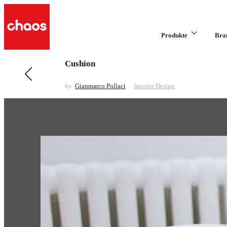
Produkte
Bra
Cushion
Previous in Interior Design
Dieffebi Spa
by
Gianmarco Pollaci
Interior Design