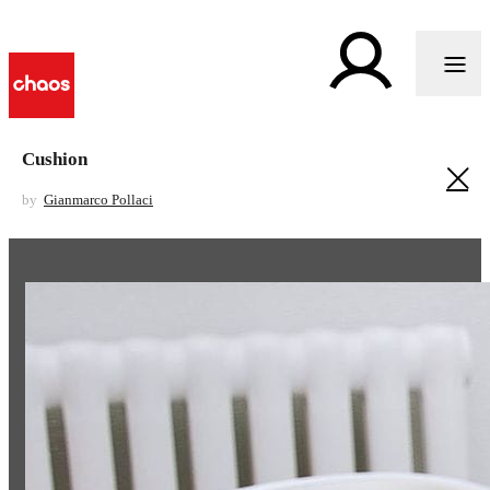
Cushion
by
Gianmarco Pollaci