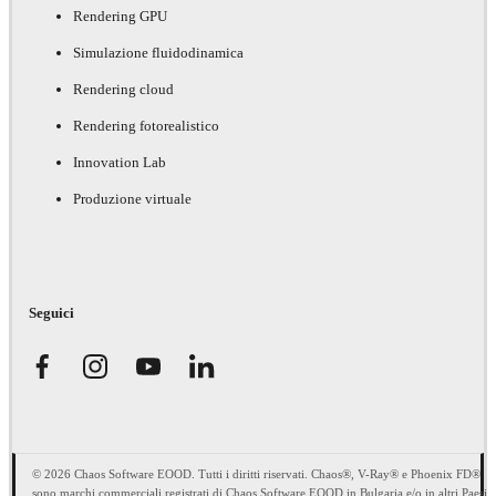
Rendering GPU
Simulazione fluidodinamica
Rendering cloud
Rendering fotorealistico
Innovation Lab
Produzione virtuale
Seguici
© 2026 Chaos Software EOOD. Tutti i diritti riservati. Chaos®, V-Ray® e Phoenix FD®
sono marchi commerciali registrati di Chaos Software EOOD in Bulgaria e/o in altri Paesi.