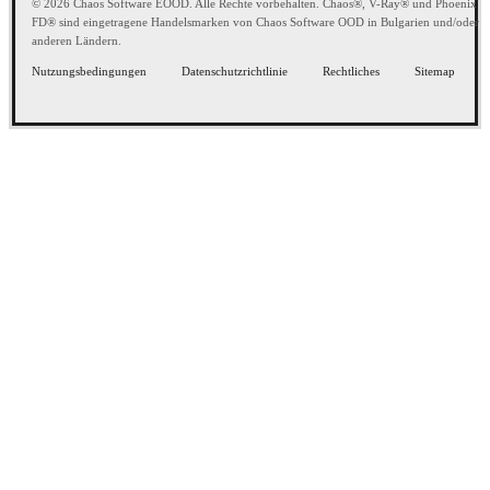
© 2026 Chaos Software EOOD. Alle Rechte vorbehalten. Chaos®, V-Ray® und Phoenix
FD® sind eingetragene Handelsmarken von Chaos Software OOD in Bulgarien und/oder
anderen Ländern.
Nutzungsbedingungen
Datenschutzrichtlinie
Rechtliches
Sitemap