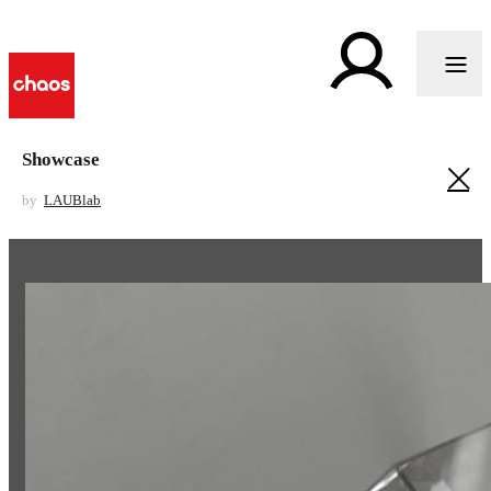
Showcase
by
LAUBlab