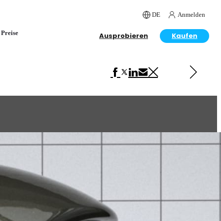
DE
Anmelden
Preise
Ausprobieren
Kaufen
Next in VRscans Library
Carpaint Brown