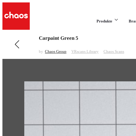
Produkte
Bra
Carpaint Green 5
Previous in VRscans Library
Carpaint Grey 4
by
Chaos Group
VRscans Library
Chaos Scans