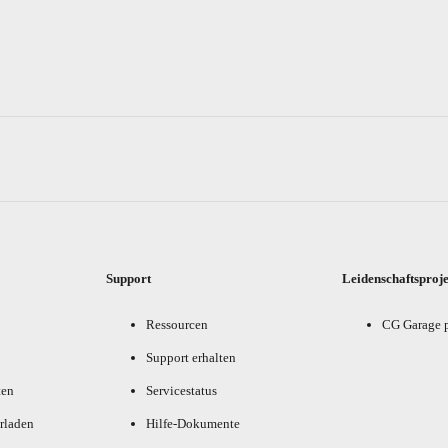
Support
Leidenschaftsproj
Ressourcen
CG Garage 
Support erhalten
ten
Servicestatus
rladen
Hilfe-Dokumente