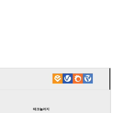
Chaos Gro
VRscans 
테크놀러지