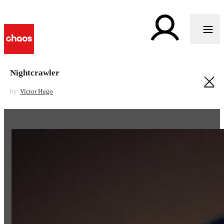
Nightcrawler
by
Victor Hugo