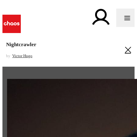
Nightcrawler
by
Victor Hugo