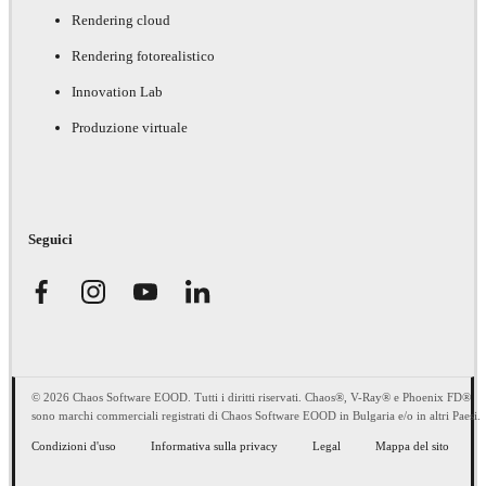
Rendering cloud
Rendering fotorealistico
Innovation Lab
Produzione virtuale
Seguici
© 2026 Chaos Software EOOD. Tutti i diritti riservati. Chaos®, V-Ray® e Phoenix FD®
sono marchi commerciali registrati di Chaos Software EOOD in Bulgaria e/o in altri Paesi.
Condizioni d'uso
Informativa sulla privacy
Legal
Mappa del sito