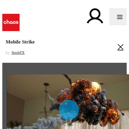
Mobile Strike
by
StrobFX