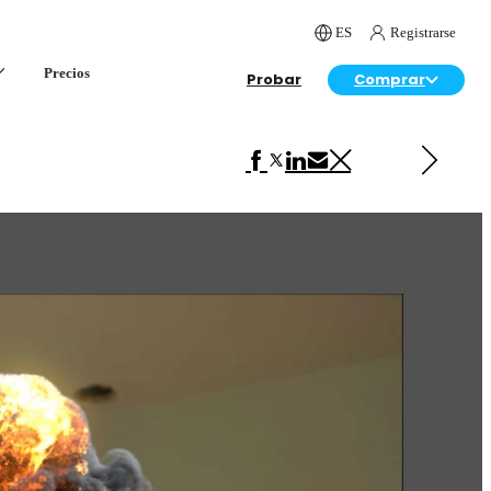
ES
Registrarse
Precios
Probar
Comprar
Siguiente en Publicidad
Corvette