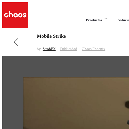
Productos
Soluci
Mobile Strike
Anteriores en Publicidad
Minor Chocolate
by
StrobFX
Publicidad
Chaos Phoenix