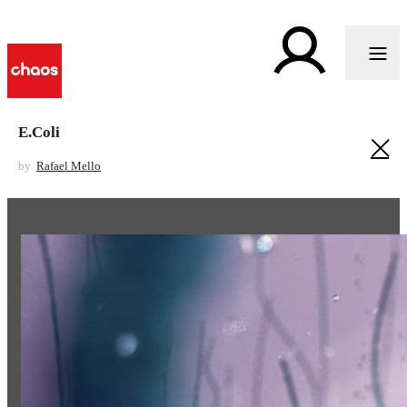
E.Coli
by
Rafael Mello