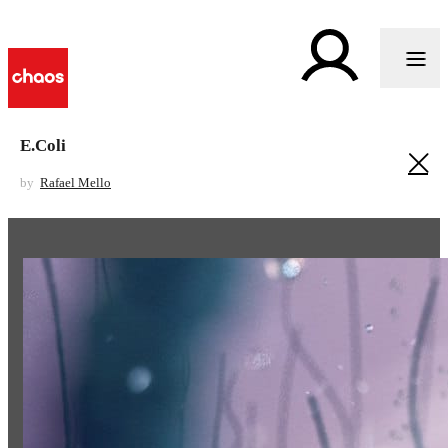
E.Coli
by
Rafael Mello