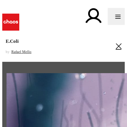
E.Coli
by
Rafael Mello