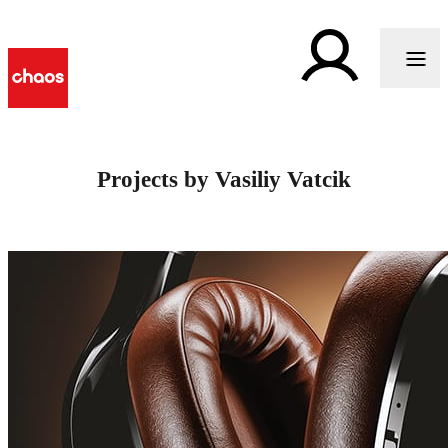
Projects by Vasiliy Vatcik