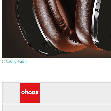
© Vasiliy Vatcik
Vasiliy Vatcik
Product Design