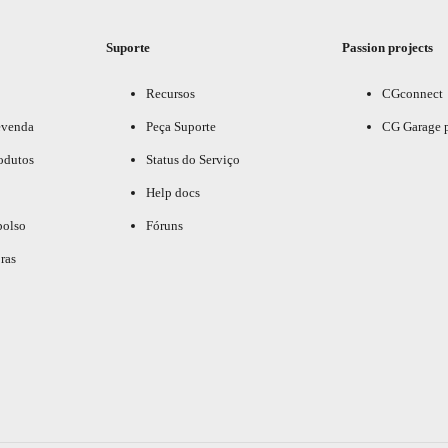
Suporte
Passion projects
Recursos
CGconnect
evenda
Peça Suporte
CG Garage 
odutos
Status do Serviço
Help docs
bolso
Fóruns
ras