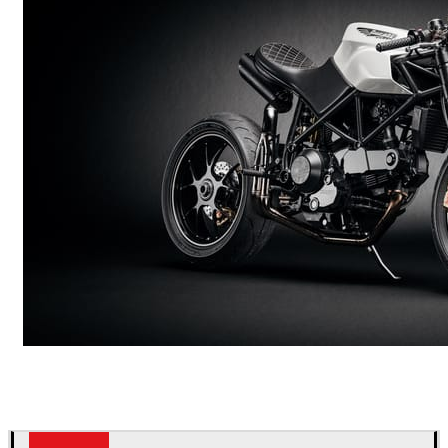
Andreas Fougner Ezelius
자동차