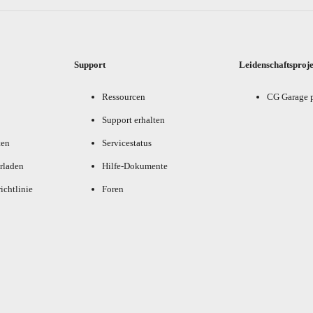
Support
Leidenschaftsproj
Ressourcen
CG Garage 
Support erhalten
ten
Servicestatus
rladen
Hilfe-Dokumente
ichtlinie
Foren