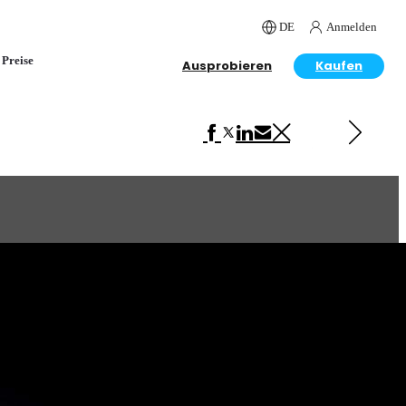
DE
Anmelden
Preise
Ausprobieren
Kaufen
Next in Advertising
Latina Fresh