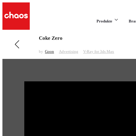
Produkte
Bra
Coke Zero
Previous in Advertising
Candy Bars
by
Goon
Advertising
V-Ray for 3ds Max